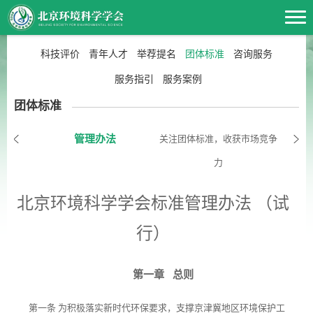
科技评价
青年人才
举荐提名
团体标准
咨询服务
服务指引
服务案例
团体标准
管理办法
关注团体标准，收获市场竞争
力
北京环境科学学会标准管理办法 （试
北京环境科学学会团体标准申报程序
行）
第一章 总则
在标准制定主体上，国家鼓励具备相应能力的学会、协会、商会、联
合会等社会组织和产业技术联盟协调相关市场主体，共同制定满足市
第一条 为积极落实新时代环保要求，支撑京津冀地区环境保护工
场和创新需要的标准，自主发布供市场自愿选用。对此，北京环境科