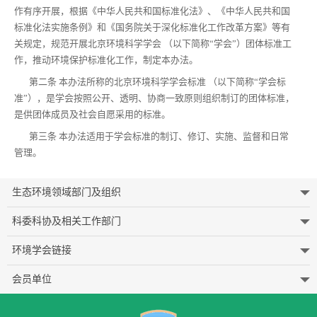
作有序开展，根据《中华人民共和国标准化法》、《中华人民共和国
学学会积极开展标准化工作，规范管理，制定了《北京环境科学学会
标准化法实施条例》和《国务院关于深化标准化工作改革方案》等有
标准管理办法》（试行），组建了工作机构，在全国团体标准信息平
关规定，规范开展北京环境科学学会 （以下简称“学会”）团体标准工
台上注册备案，公开学会基本信息及标准制定程序等文件，接受社会
作，推动环境保护标准化工作，制定本办法。
公众提出的意见和评议。
第二条 本办法所称的北京环境科学学会标准 （以下简称“学会标
准”），是学会按照公开、透明、协商一致原则组织制订的团体标准，
团体标准范围包括：
《北京环境科学学会
是供团体成员及社会自愿采用的标准。
标准管理办法（试行）》
（一）引领科技创新和满足市场需求的环境保护产品、工艺和技术标
第三条 本办法适用于学会标准的制订、修订、实施、监督和日常
准；
管理。
（二）满足环境工程设计、施工与运营，环境评价、规划、决策、管
理等咨询，环境绩效评估，环境技术研究与开发，环境监测与检测，
第四条 学会标准的制订原则是积极推动社会经济可持续发展和生
环境贸易、金融服务，环境信息、教育与培训等环境服务业市场需求
态文明建设，满足环保行业发展需要及社会各界环保需求，促进环境
生态环境领域部门及组织
的标准和规范等；
保护科技进步和管理水平提升。
科委科协及相关工作部门
（三）环境领域相关从业者的职业标准；
第五条 学会标准的范围包括：
（四）国际标准的对接与转化；
环境学会链接
（一）引领科技创新和满足市场需求的环境保护产品、工艺和技术
标准；
（五）其他涉及环境领域的标准和规范等。
会员单位
（二）满足环境工程设计、施工与运营，环境评价、规划、决策、
北京环境科学学会标准制修订立项申请书
管理等咨询，环境绩效评估，环境技术研究与开发，环境监测与检
北京环境科学学会标准申报说明