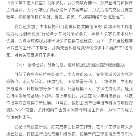
《青少年生态大讲堂》视频录制，我会刘敬奇博士、彭应登研究员担任
主讲嘉宾，为中小学生门精心设计了内容丰富、形式活泼的交互式课堂
教学，视频录像将在优酷、搜狐、奇艺、乐视等网络平台播放推广。
我会还参加了由市科协和河北省科协共同组织的“首都科技工作者
助力河北创新发展”行动涞水专场对接洽谈会，积极大会学会学术科研
优势，为涞水旅游规划和环境保护提供专业建议，为下一步开展经理学
术方面的工作打下基础。并向天合科技成果转化促进中心推荐了2名专
家，对有关项目进行了评审。
（五） 总结经验，分析问题，通过加强组织建设提升服务能力。
目前学会拥有单位会员49个，个人会员65人，专业领域涉及大气污
染防治、水污染防治、噪声控制、固废处置与利用、土壤修复、生态保
护与建设、环境规划等多个领域，尽管规模不大，学术优势明显，是我
会持续发展的基础和保障。与上年相比，我会在青少年科技教育、科技
传播等方面取得了新进展。11月初，组织会员单位申报市科协专项经费
资助的6个项目，尤其倾向于会员中的青年科技工作者，为他们的成长
创造有利条件。
受秘书处设置所限，除完成学会日常工作外，在不少工作领域大多
浅尝就止，传统品牌活动需要升级改造，拓展新的工作领域急需专职人