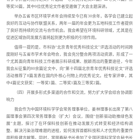
等奖50篇，其中9位优秀论文作者受邀做了大会主题演讲。
举办五省市区环境学术年会持续至今已有30余年，各学会已建立起
良好的互动与协作联盟关系，两年一届的年会更为五地科技工作者提供
了良好而持续的交流与合作机会。我会希望在环境科研领域，尤其是在
促进区域协同发展方面将起到更为积极的引领作用。
值得一提的是，市科协“北京青年优秀科技论文”评选活动的时间跨
度刚好与五省市学术年会吻合，我会充分整合两项活动资源，形成了一
个尤其面向青年科技工作者展示科研成果、脱颖而出的重要途径，今年
我会从征集的80余篇论文中，向“第十四届北京青年优秀科技论文”评选
活动推荐了8篇发表在国内外核心刊物上的优秀论文。经专家评审，其
中4篇论文获奖：一等奖1篇、二等奖1篇及三等奖2篇。
（四）开展多形式多渠道的合作和交流，努力扩大学会综合协调影
响力
我会作为中国环境科学学会常务理事单位，姜林理事长出席了第八
届理事会第四次常务理事会（扩大）会议，围绕“创新驱动助推绿色发
展”主题，探讨了在环保科技创新在推动发展方式转变和经济结构调
整、解决污染治理难题的进程，如何发挥首都科技和人才优势的重要作
用积极建言献策。同时，常丽春秘书长参加了全国环境科学学会秘书长