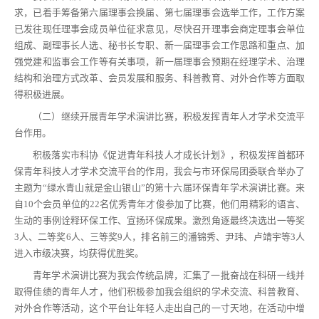
求，已着手筹备第六届理事会换届、第七届理事会选举工作，工作方案
已发往现任理事会成员单位征求意见，尽快召开理事会商定理事会单位
组成、副理事长人选、秘书长专职、新一届理事会工作思路和重点、加
强党建和监事会工作等有关事项，新一届理事会预期在经理学术、治理
结构和治理方式改革、会员发展和服务、科普教育、对外合作等方面取
得积极进展。
（二）继续开展青年学术演讲比赛，积极发挥青年人才学术交流平
台作用。
积极落实市科协《促进青年科技人才成长计划》，积极发挥首都环
保青年科技人才学术交流平台的作用，我会与市环保局团委联合举办了
主题为“绿水青山就是金山银山”的第十六届环保青年学术演讲比赛。来
自10个会员单位的22名优秀青年才俊参加了比赛，他们用精彩的语言、
生动的事例诠释环保工作、宣扬环保成果。激烈角逐最终决选出一等奖
3人、二等奖6人、三等奖9人，排名前三的潘锦秀、尹玮、卢靖宇等3人
进入市级决赛，均获得优胜奖。
青年学术演讲比赛为我会传统品牌，汇集了一批奋战在科研一线并
取得佳绩的青年人才，他们积极参加我会组织的学术交流、科普教育、
对外合作等活动，这个平台让年轻人走出自己的一寸天地，在活动中增