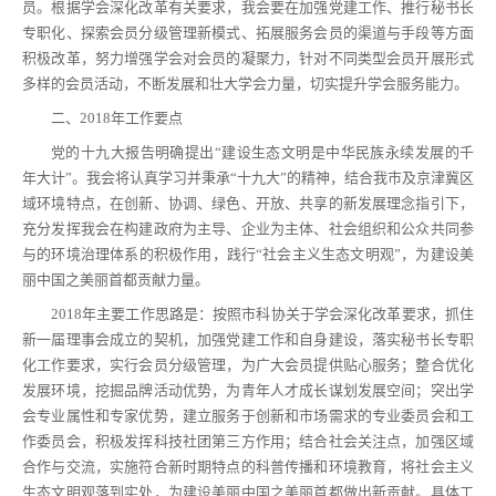
员。根据学会深化改革有关要求，我会要在加强党建工作、推行秘书长
专职化、探索会员分级管理新模式、拓展服务会员的渠道与手段等方面
积极改革，努力增强学会对会员的凝聚力，针对不同类型会员开展形式
多样的会员活动，不断发展和壮大学会力量，切实提升学会服务能力。
二、2018年工作要点
党的十九大报告明确提出“建设生态文明是中华民族永续发展的千
年大计”。我会将认真学习并秉承“十九大”的精神，结合我市及京津冀区
域环境特点，在创新、协调、绿色、开放、共享的新发展理念指引下，
充分发挥我会在构建政府为主导、企业为主体、社会组织和公众共同参
与的环境治理体系的积极作用，践行“社会主义生态文明观”，为建设美
丽中国之美丽首都贡献力量。
2018年主要工作思路是：按照市科协关于学会深化改革要求，抓住
新一届理事会成立的契机，加强党建工作和自身建设，落实秘书长专职
化工作要求，实行会员分级管理，为广大会员提供贴心服务；整合优化
发展环境，挖掘品牌活动优势，为青年人才成长谋划发展空间；突出学
会专业属性和专家优势，建立服务于创新和市场需求的专业委员会和工
作委员会，积极发挥科技社团第三方作用；结合社会关注点，加强区域
合作与交流，实施符合新时期特点的科普传播和环境教育，将社会主义
生态文明观落到实处，为建设美丽中国之美丽首都做出新贡献。具体工