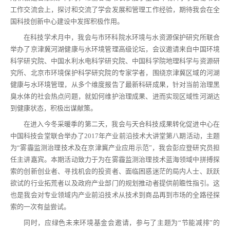
工作交流会上，探讨和交流了学会发展和管理工作经验，期待我会在全
国科技创新中心建设中发挥积极作用。
在科技学术月中，我会与市环科院水环境与水资源保护研究所联合
举办了京津冀河湖健康与水环境管理高级论坛，会议邀请来自中国环境
科学研究院、中国水利水电科学研究院、中国科学院地理科学与资源研
究所、北京市环境保护科学研究院的专家学者，围绕京津冀区域的河湖
健康与水环境管理，从多个维度报告了最新科研成果，针对当前治理黑
臭水体的社会热点问题，就如何维护治理成果、进而实现区域性河湖达
到健康状态，积极出谋献策。
在进入今冬采暖季的第二天，我会与天合科技成果转化促进中心在
中国科技会堂联合举办了2017年产业前沿技术大讲堂第八期活动，主题
为“雾霾监测治理技术及在京津冀产业应用示范”，我会彭应登研究员担
任主讲嘉宾。本期活动致力于为在雾霾监测治理技术蓝海领域中拼搏探
索的创新创业者、寻找机会的投资者、面临困惑迷茫的局内人士、跃跃
欲试的行业拓荒者以及政府产业部门的规划推动者提供前瞻性指引。这
也是我会对专业领域内产业前沿技术从技术到商品再到市场的全路径探
索的一次有益尝试。
同时，应绿色未来环境基金会邀请，参与了主题为“节能减排”的