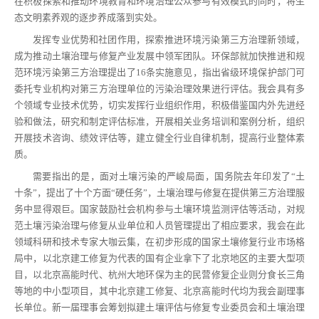
在积极探索和推动环境教育和环境治理公众参与有效模式的同时，将生
态文明素养观的逐步养成落到实处。
发挥专业优势和社团作用，探索推进环境污染第三方治理新领域，
成为推动土壤治理与修复产业发展中领军团队。环保部就加快推进和规
范环境污染第三方治理提出了16条实施意见，指出省级环境保护部门可
委托专业机构对第三方治理单位的污染治理效果进行评估。我会具有多
个领域专业技术优势，切实发挥行业组织作用，积极借鉴国内外先进经
验和做法，研究和制定评估标准，开展相关业务培训和案例分析，组织
开展技术咨询、绩效评估等，建立健全行业自律机制，提高行业整体素
质。
需要指出的是，面对土壤污染的严峻局面，国务院去年印发了“土
十条”，提出了十个方面“硬任务”，土壤治理与修复在提供第三方治理服
务中显得艰巨。国家鼓励社会机构参与土壤环境监测评估等活动，对规
范土壤污染治理与修复从业单位和人员管理提出了相应要求，我会在此
领域科研和技术专家大咖云集，在初步形成的国家土壤修复行业市场格
局中，以北京建工修复为代表的国有企业拿下了北京地区的主要大型项
目，以北京高能时代、杭州大地环保为主的民营修复企业则分食长三角
等地的中小型项目，其中北京建工修复、北京高能时代均为我会副理事
长单位。新一届理事会筹划拟建土壤评估与修复专业委员会和土壤治理