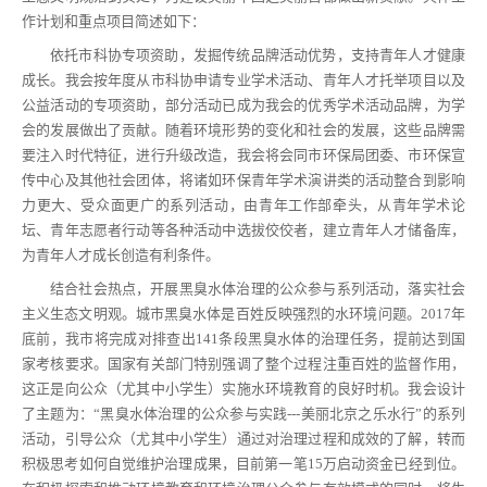
作计划和重点项目简述如下：
依托市科协专项资助，发掘传统品牌活动优势，支持青年人才健康
成长。我会按年度从市科协申请专业学术活动、青年人才托举项目以及
公益活动的专项资助，部分活动已成为我会的优秀学术活动品牌，为学
会的发展做出了贡献。随着环境形势的变化和社会的发展，这些品牌需
要注入时代特征，进行升级改造，我会将会同市环保局团委、市环保宣
传中心及其他社会团体，将诸如环保青年学术演讲类的活动整合到影响
力更大、受众面更广的系列活动，由青年工作部牵头，从青年学术论
坛、青年志愿者行动等各种活动中选拔佼佼者，建立青年人才储备库，
为青年人才成长创造有利条件。
结合社会热点，开展黑臭水体治理的公众参与系列活动，落实社会
主义生态文明观。城市黑臭水体是百姓反映强烈的水环境问题。2017年
底前，我市将完成对排查出141条段黑臭水体的治理任务，提前达到国
家考核要求。国家有关部门特别强调了整个过程注重百姓的监督作用，
这正是向公众（尤其中小学生）实施水环境教育的良好时机。我会设计
了主题为：“黑臭水体治理的公众参与实践---美丽北京之乐水行”的系列
活动，引导公众（尤其中小学生）通过对治理过程和成效的了解，转而
积极思考如何自觉维护治理成果，目前第一笔15万启动资金已经到位。