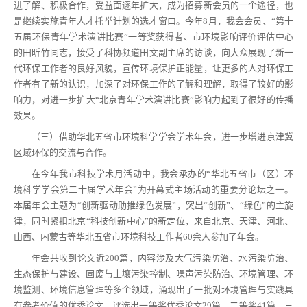
进了解、积极合作，受益面逐年扩大，成为招募新会员的一个途径，也
是继续实施青年人才托举计划的选才窗口。今年8月，我会会员、“第十
五届环保青年学术演讲比赛”一等奖获得者、市环境影响评价评估中心
的田昕竹同志，接受了科协频道田文副主席的访谈，向大众展现了新一
代环保工作者的良好风貌，宣传环境保护正能量，让更多的人对环保工
作者有了新的认识，加深了对环保工作的了解和理解，取得了较好的影
响力，对进一步扩大“北京青年学术演讲比赛”影响力起到了很好的传播
效果。
（三）借助华北五省市环境科学学会学术年会，进一步增进京津冀
区域环保的交流与合作。
在今年我市科技学术月活动中，我会承办的“华北五省市（区）环
境科学学会第二十届学术年会”为开幕式主场活动的重要分论坛之一。
本届年会主题为“创新驱动助推绿色发展”，突出“创新”、“绿色”的主旋
律，同时紧扣北京“科技创新中心”的新定位，来自北京、天津、河北、
山西、内蒙古等华北五省市环境科技工作者60余人参加了年会。
年会共收到论文近200篇，内容涉及大气污染防治、水污染防治、
生态保护与建设、固废与土壤污染控制、噪声污染防治、环境管理、环
境监测、环境信息管理等多个领域，涌现出了一批对环境管理与实践具
有参考价值的优秀论文，评选出一等奖优秀论文29篇，二等奖41篇，三