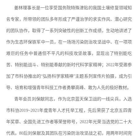
姜林理事长是一位享受国务院特殊津贴的我国土壤修复领域知
名专家，所带领的团队多年形成了严谨治学的求实作风、潜心研究
的团队协作，取得了一系列突破性的创新工作成绩，生动地讲述了
作为生态环保铁军中一员，在一场场污染防治攻坚战中、在一项项
艰巨的任务中普通但不平凡的科技攻坚故事，显现出了特别能吃
苦、特别能战斗、特别能奉献的新时代科学家精神；
2022
年受邀参
加了市科协推出的
“
弘扬科学家精神
”
主题系列宣传片拍摄，成为引
导、培育和增强青年科技工作者勇攀高峰、敢为人先的极好教材。
青年会员刘保献同志，作为北京蓝天保卫战的一线尖兵，入选
市科协
2019~2021
年度青年人才托举工程，先后荣获了北京五四青
年奖章、全国先进工作者等荣誉称号，
2022
年光荣当选党的二十大
代表。
80
后刘保献及其团队在污染防治攻坚战之初，用两年时间完