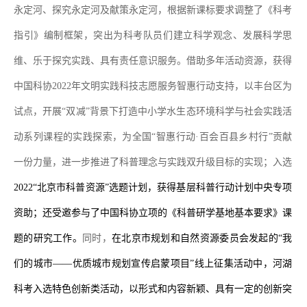
永定河、探究永定河及献策永定河，根据新课标要求调整了《科考
指引》编制框架，突出为科考队员们建立科学观念、发展科学思
维、乐于探究实践、具有责任意识服务。
借助多年活动资源，获得
中国科协
2022
年文明实践科技志愿服务智惠行动支持，以丰台区为
试点，开展
“
双减
”
背景下打造中小学水生态环境科学与社会实践活
动系列课程的实践探索，为全国
“
智惠行动
·
百会百县乡村行
”
贡献
一份力量，进一步推进了科普理念与实践双升级目标的实现
；入选
2022“
北京市科普资源
”
选题
计划
，
获得
基层科普行动计划中央专项
资助
；
还
受邀参与了中国科协立项的《科普研学基地基本要求》课
题的研究工作。
同时，
在北京市规划和自然资源委员会发起的
“
我
们的
城市
——
优质城市规划宣传启蒙项目
”
线上征集活动
中，河湖
科考入选特色创新类活动，以形式和内容新颖、具有一定的创新突