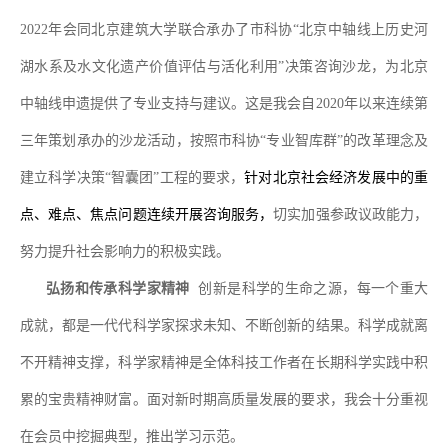
2022
年会同北京建筑大学联合承办了市科协
“
北京中轴线上历史河
湖水系及水文化遗产价值评估与活化利用
”
决策咨询沙龙，为北京
中轴线申遗提供了专业支持与建议。这是我会自
2020
年以来连续第
三年策划承办的沙龙活动，按照市科协
“
专业智库群
”
的改革理念及
建立科学决策
“
智囊团
”
工程的要求，
针对北京社会经济发展中的重
点、难点、焦点问题连续开展咨询服务，
切实加强参政议政能力，
努力提升社会影响力的积极实践。
弘扬和传承科学家精神
创新是科学的生命之源，每一个重大
成就，都是一代代科学家探求未知、不断创新的结果。科学成就离
不开精神支撑，科学家精神是全体科技工作者在长期科学实践中积
累的宝贵精神财富。面对新时期高质量发展的要求，我会十分重视
在会员中挖掘典型，推出学习示范。