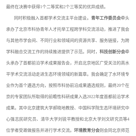
最终在决赛中获得
1
个二等奖和
2
个三等奖
的优异成绩
。
同时积极融入首都学术交流主平台建设。
青年工作委员会
牵头
承办了北京市科协青年人才托举工程跨学科交流活动，推进了我会
与其他市学会间、不同行业和领域间的资源共享、服务链接，为跨
学科融合交流工作的持续推进提供了示范。同时，
科技创新分会
牵
头承办了首都前沿学术成果报告会，开启北京地区广受关注的高水
平学术交流活动走进生态环境领域的新篇章。我会确定了水环境专
业作为首个遴选方向，按照市科协前沿成果遴选规则，最终
20
个在
京的专家团队所取得的前瞻性科研成果入选
2022
年度首都前沿学术
成果。其中北京建筑大学郝晓地教授、中国科学院生态环境研究中
心强志民研究员、清华大学刘锐平教授和北京大学刘文研究员等
4
位学者受邀做报告并进行学术交流。
环境教育分会
则会同北京师范