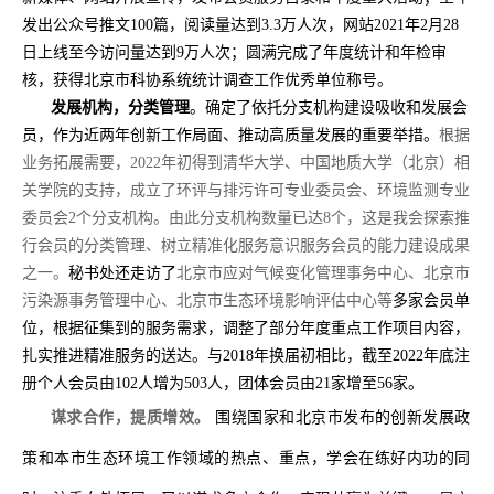
发出公众号推文
100
篇，阅读量达到
3.3
万人次，网站
2021
年
2
月
28
日上线至今访问量达到
9
万人次；圆满完成了年度统计和年检审
核，获得北京市科协系统统计调查工作优秀单位称号。
发展机构，分类管理
。确定了依托分支机构建设吸收和发展会
员，作为近两年创新工作局面、推动高质量发展的重要举措。
根据
业务拓展需要，
2022
年初得到清华大学、中国地质大学（北京）相
关学院的支持，成立了环评与排污许可专业委员会、环境监测专业
委员会
2
个分支机构。由此分支机构数量已达
8
个，这是我会探索推
行会员的分类管理、树立精准化服务意识服务会员的能力建设成果
之一。
秘书处还走访了
北京市应对气候变化管理事务中心、北京市
污染源事务管
理
中心
、北京市生态环境影响评估中心等
多家会员单
位，
根据
征集
到的
服务需求，
调整了部分
年度重点工作项目
内容
，
扎实推进精准服务的送达。与
2018
年换届初相比，截至
2022
年底注
册个人会员由
102
人增为
503
人，团体会员由
21
家增至
56
家。
谋求合作，提质增效。
围绕国家和北京市发布的创新发展政
策和本市生态环境工作领域的热点、重点，学会在练好内功的同