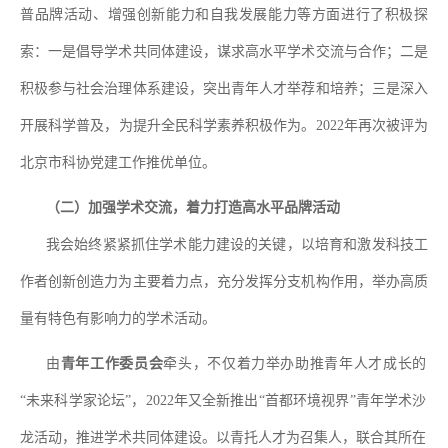
普品牌活动、增强创新能力和自我发展能力等方面进行了积极探
索：一是倡导学术共同体建设，谋求高水平学术交流与合作；二是
积极参与社会治理体系建设，突出青年人才举荐和培养；三是深入
开展科学普及，为提升全民科学素养积极作为。
2022
年再次被评为
北京市科协党建工作推优单位。
（二）加强学术交流，着力打造高水平品牌活动
我会始终紧紧抓住学术能力建设的关键，以培育和激发科技工
作者创新创造力为主要着力点，充分发挥分支机构作用，举办高质
量有特色有影响力的学术活动。
由
青年工作委员会
牵头，不仅着力举办助推青年人才成长的
“
未来科学家论坛
”
，
2022
年又全新推出
“
首都环境视界
”
青年学术沙
龙活动，推进学术共同体建设。以青托人才为召集人，联合其所在