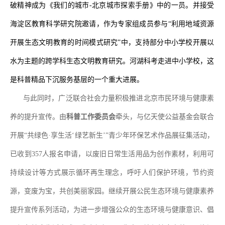
破精神成为《我们的城市
-
北京城市探索手册》中的一员。
并
接受
海淀区教育科学研究院邀请，作为专家组成员参与
“
利用地域资源
开展生态文明教育的时间模式研究
”
中，支持部分中小学校开展以
水为主题的跨学科生态文明教育研究。河湖科考走进中小学校，这
是科普精品下沉服务基层的一个重大进展。
与此同时，广泛联合社会力量积极推进北京市民环境与健康素
养的提升宣传。由
科普工作委员会
牵头，与亿天使公益基金会联合
开展
“
共绿色
·
享生活
‘
绿艺新生
’”
青少年环保艺术作品展征集活动，
已
收到
357
人报名
申请
，以废旧日常生活用品为创作素材，利用可
持续设计等方式展示循环再生理念，呼吁人们保护环境，节约资
源，变废为宝，共创美丽家园。继续开展公民生态环境与健康素养
提升宣传系列活动，为进一步增强公众的生态环境与健康意识、倡