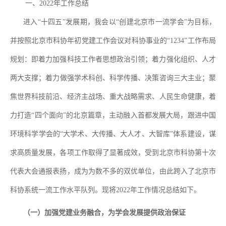
一、
2022
年工作总结
进入
“
十四五
”
发展期，我会以
“
创建北京市一流学会
”
为目标，
并按照北京市科协年初党建工作会议对
科协事业的
“1234”
工作布局
规划：即着力加强科技工作者思想政治引领；着力强化组织、人才
两大支撑；着力做强学术科创、科学传播、决策咨询三大主业；聚
焦世界科技前沿、经济主战场、重大战略需求、人民生命健康，着
力打造
“
四个面向
”
的北京篇章
，主动融入首都发展大局，跟进中国
环境科学学会的
“
大学术、大传播、大人才、大智库
”
体系建设，谋
求高质量发展，各项工作取得了显著成效，受到北京市科协第十次
代表大会通报表扬，成为为数不多的双优单位，由此跨入了北京市
科协系统一流工作水平队列。现将
2022
年工作情况总结如下。
（一）加强党建业务融合，为学会发展提供政治保证