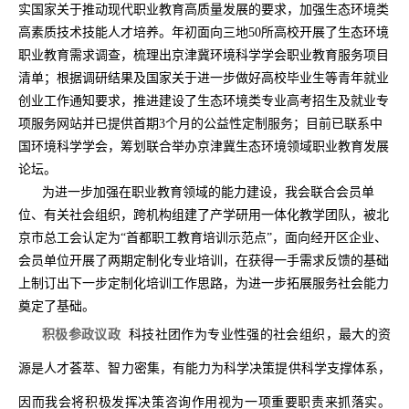
实国家关于推动现代职业教育高质量发展的要求，加强生态环境类
高素质技术技能人才培养。年初面向三地
50
所高校开展了生态环境
职业教育需求调查，梳理出京津冀环境科学学会职业教育服务项目
清单；根据调研结果及国家关于
进一步做好高校毕业生等青年就业
创业工作通知要求，推进建设了生态环境类专业高考招生及就业专
项服务网站并已提供首期
3
个月的公益性定制服务；目前已联系中
国环境科学学会，筹划联合举办京津冀生态环境领域职业教育发展
论坛。
为进一步加强在职业教育领域的能力建设，我会联合会员单
位、有关社会组织，跨机构组建了产学研用一体化教学团队，被北
京市总工会认定为
“
首都职工教育培训示范点
”
，面向经开区企业、
会员单位开展了两期定制化专业培训，在获得一手需求反馈的基础
上制订出下一步定制化培训工作思路，为进一步拓展服务社会能力
奠定了基础。
积极参政议政
科技社团作为专业性强的社会组织，最大的资
源是人才荟萃、智力密集，有能力为科学决策提供科学支撑体系，
因而我会将积极发挥决策咨询作用视为一项重要职责来抓落实。