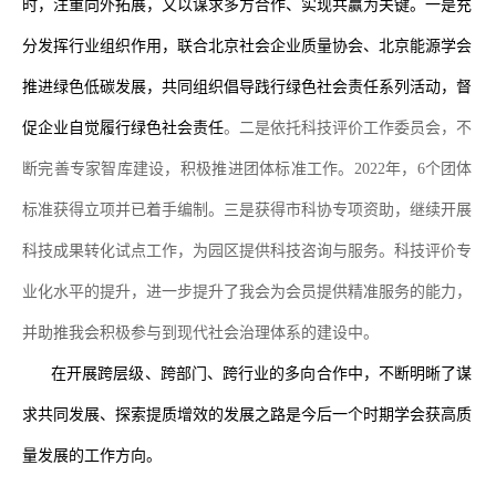
时，注重向外拓展，又以谋求多方合作、实现共赢为关键。一是
充
分发挥行业组织作用，联合北京社会企业质量协会、北京能源学会
推进绿色低碳发展，共同组织倡导践行绿色社会责任系列活动，督
促企业自觉履行绿色社会责任
。二是依托科技评价工作委员会，不
断完善专家智库建设，积极推进团体标准工作
。
2022
年
，
6
个团体
标准
获得
立项
并已着手编制
。
三是
获得市科协专项资助，继续开展
科技成果转化试点工作，为园区提供科技咨询与服务。科技评价专
业化水平的提升
，
进一步提升了我会为会员提供精准服务的能力，
并助推我会积极
参与
到现代
社会治理体系
的
建设
中
。
在
开展跨层级、跨部门、跨行业的多向合作
中
，
不断明晰了
谋
求共同发展
、
探索提质增效的发展之路是今后一个时期学会获高质
量发展的工作方向。