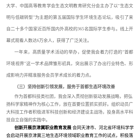
大学、中国高等教育学会生态文明教育研究分会主办了以
“
生态文
明与低碳转型
”
为主题的第五届国际学生环境生态论坛，吸引了来
自二十多个国家近百所国内外高校的
365
名国际学生参与。线上开
幕式观看人数达
6
万余人，获得了广泛关注。
一年来，高质量学术活动的举办，促使我会着力打造的
“
首都
环境视界
”
这一学术品牌雏形初具，突出展示了办出行业特色、形
成影响力并精准服务会员学术成长的着力点。
（三）坚持创新引领发展，服务于首都生态环境改善
作为首都科技类社团，我会深入贯彻创新驱动发展战略，把弘
扬科学家精神作为核心工作，放在首要位置抓实抓好。组织动员广
大科技工作者积极进军科技创新和经济建设主战场，投身高水平科
技自立自强的实践中。
创新开展京津冀职业教育发展
会同天津市、河北省环境科学学
会启动开展京津冀三地生态环境领域职业教育工作的试点，积极落