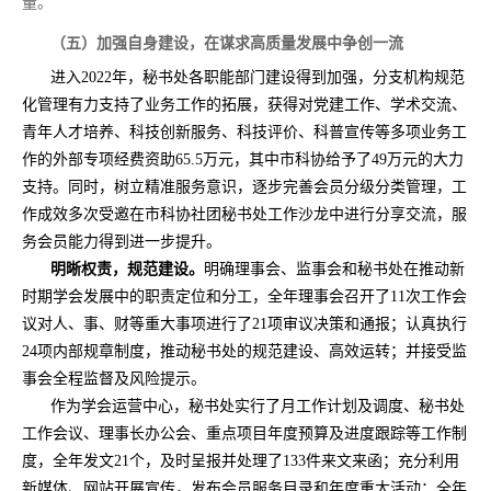
量。
（五）加强自身建设，在谋求高质量发展中争创一流
进入
2022
年，秘书处各职能部门建设得到加强，分支机构规范
化管理有力支持了业务工作的拓展，获得对党建工作、学术交流、
青年人才培养、科技创新服务、科技评价、科普宣传等多项业务工
作的
外部
专项
经费资助
65.5
万元
，其中市科协给予了
49
万元的大力
支持
。同时，树立精准服务意识，逐步完善会员分级分类管理，工
作成效多次受邀在市科协社团秘书处工作沙龙中进行分享交流，服
务会员能力得到进一步提升。
明晰权责，规范建设。
明确理事会、监事会和秘书处在推动新
时期学会发展中的职责定位和分工，全年理事会召开了
11
次工作会
议对人、事、财等重大事项进行了
2
1
项审议决策和通报；认真执行
24
项内部规章制度，推动秘书处的规范建设、高效运转；并接受监
事会全程监督及风险提示。
作为学会运营中心，秘书处实行了月工作计划及调度、秘书处
工作会议、理事长办公会、重点项目年度预算及进度跟踪等工作制
度，
全年发文
21
个，
及时呈报并处理
了
133
件来文来函
；充分利用
新媒体、网站开展宣传，发布会员服务目录和年度重大活动；全年