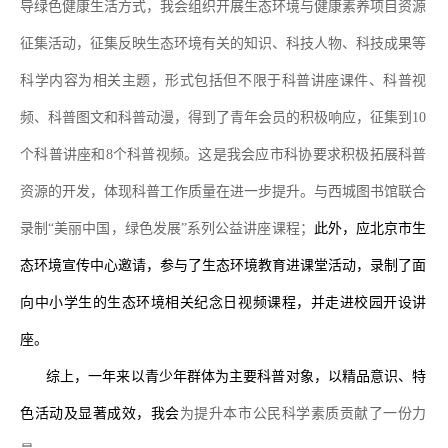
导绿色健康生活方式，我会组织开展生态环境与健康素养项目资源
征集活动，征集反映生态环境有关的知识、科技人物、科技成果等
科学内容为相关主题，形式包括但不限于科普讲座课件、科普视
频、科普图文和科普动漫，得到了青年会员的积极响应，征集到
10
个科普讲座和
8
个科普视频。这是我会应市科协要求积极拓展科普
资源的开发，体现科普工作质量在进一步提升。与西城图书馆联合
录制
“
美丽中国，绿色发展
”
系列公益讲座课程；
此外，
应北京市生
态环境宣传中心邀请，参与了生态环境教育进课堂活动，录制
了
面
向中小学生的生态环境相关纪念日视频课程，并走进校园开
设
讲
座。
综上，一年来以青少年群体为主要科普对象，以精品意识、特
色活动及显著成效，我会
为提升本市公民科学素质贡献了一份力