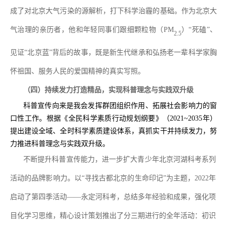
成了对北京大气污染的源解析，打下科学治霾的基础。作为北京大
气治理的亲历者，他和年轻同事们跟
细颗粒物（
PM
）
“
死磕
”
、
2.5
见证
“
北京蓝
”
背后的故事，既是新生代继承和弘扬老一辈科学家胸
怀祖国、服务人民的爱国精神的真实写照。
（四）持续发力打造精品，实现科普理念与实践双升级
科普宣传向来是我会发挥群团组织作用、拓展社会影响力的窗
口性工作。根据《全民科学素质行动规划纲要》（
2021~2035
年）
提出建设全域、全时科学素质建设体系，真抓实干并持续发力，努
力推进科普理念与实践双升级。
不断提升科普宣传能力，进一步扩大青少年北京河湖科考系列
活动的品牌影响力。
以
“
寻找古都北京的生命印记
”为主题，
2
022
年
启动了第四季活动
——永定河科考，总结多年经验和成果，强化项
目化学习思维，精心设计策划推出了分三期进行的全年活动：初识