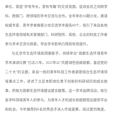
单位，营造
“
学有专长，意有专趣
”
的交流氛围，促进会员之间跨学
科、跨部门、跨领域的学术交流与合作。全年举办
16
期沙龙，邀请
权威专家、青年学者做客沙龙交流学术报告
60
个，吸引了来自各地
生态环境领域有关管理部门、科研院所、高校、企业的科技工作者
参与学术交流与探索，学会学术影响力得到有效提升。
与北京市生态环境局团委联手，持续举办
“
首都生态环境青年
学术演讲比赛
”
已达
21
年。
2022
年以
“
共建绿色低碳首都，喜迎党的
二十大
”
的主题，来自一线的青年科技工作者紧密结合生态环境领
域重点工作，讲述了立足本职岗位勇于创新的科研经历和成长故
事，积极为首都生态环境建设建言献策。这一学术品牌活动，吸引
各学科领域青年人的参与，为青年人才的成长和脱颖而出提供平台
和机会，今年推荐的
6
名优秀选手进入市级复赛，
经过激烈角逐，