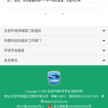
的”。现在，你可能要听到一个不一样的答案：水是可以有颜
来科考的热切脚步。
色的哦。现实生活中常常看到五颜六色的水，这是怎么回事
呢？让我们来了解一下吧。
«
»
生态环境领域部门及组织
科委科协及相关工作部门
环境学会链接
会员单位
Copyright © 2020 北京环境科学学会 版权所有
地址:北京市西城区北营房中街59号 邮编:100037 联系电话:010-88375076 邮
箱:bjhjkxxh@sina.com
京ICP备20023662号-1
京公网安备11010202010452号