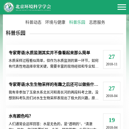
科普动态
环境与健康
科普乐园
志愿服务
科普乐园
专家寄语|水质监测其实并不像看起来那么简单
27
水质采样过程看似简单，但作为水质监测的第一环节，如何
2018-11
有代表性地选择非常关键，需要丰富的现场经验和专业知
识。我对科考队员们有三点希望，希望大家在以后的监测过
程中都能做到。
专家寄语|水生生物采样的有趣之后还可以做些什么？
27
我有幸参加了玉泉水系北长河和南长河的两段科考之旅，没
2018-04
想到科考队员们对水生生物采样表现出了极大的兴趣，原来
书本上枯燥的实验描述在实际操作中能这么有趣，大大超过
了你们的想象，大家乐在其中的模样确实有些出乎我的意
料。看得出来，你们喜欢没有见过的新鲜玩意，渴望课堂之
水有颜色吗？
19
外的亲自动手和操作实践，这次的河湖科考恰好就给了你们
人们通常会这样回答：水是无色的，是“透明的”、“清澈
这样的机会，我也就理解了虽天公不作美，也没能拦住你们
2018-04