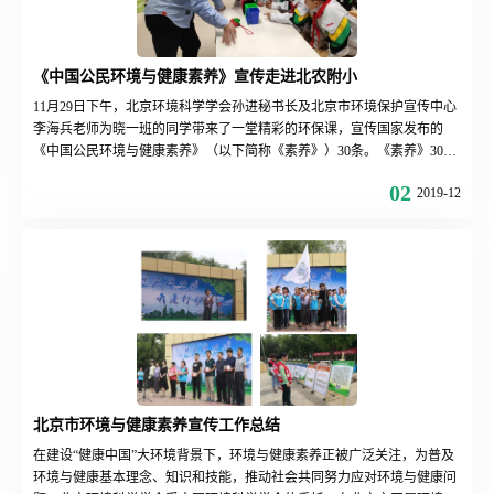
《中国公民环境与健康素养》宣传走进北农附小
11月29日下午，北京环境科学学会孙进秘书长及北京市环境保护宣传中心
李海兵老师为晓一班的同学带来了一堂精彩的环保课，宣传国家发布的
《中国公民环境与健康素养》（以下简称《素养》）30条。《素养》30条
着眼于每一个体的健康保护，将与公众息息相关的环境与健康知识宣传到
02
2019-12
更广泛的人群中，让每一个人在日常生活中懂得正确保护自身健康。小朋
友永远都最活跃、最积极的宣传者，充分发挥“小手拉大手”作用，通过他
们影响一个家庭，积极践行有利于生态环境保护和身心健康的绿色生活方
式。
北京市环境与健康素养宣传工作总结
在建设“健康中国”大环境背景下，环境与健康素养正被广泛关注，为普及
环境与健康基本理念、知识和技能，推动社会共同努力应对环境与健康问