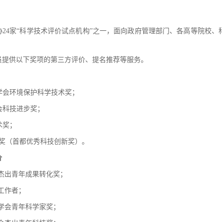
协24家“科学技术评价试点机构”之一，面向政府管理部门、各高等院校
。
员提供以下奖项的第三方评价、提名推荐等服务。
学学会环境保护科学技术奖；
合会科技进步奖；
术奖；
术奖（首都优秀科技创新奖）。
价
是杰出青年成果转化奖；
技工作者；
学学会青年科学家奖；