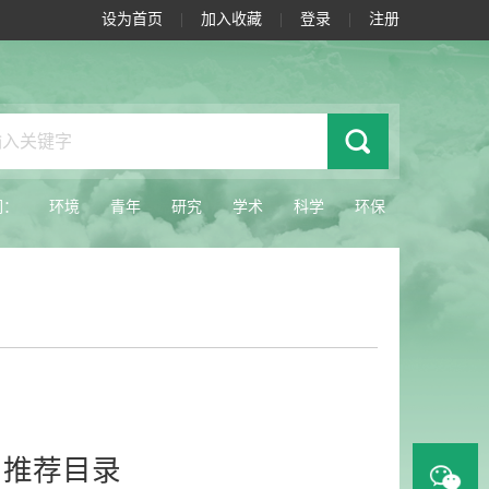
设为首页
|
加入收藏
|
登录
|
注册
词：
环境
青年
研究
学术
科学
环保
名推荐目录